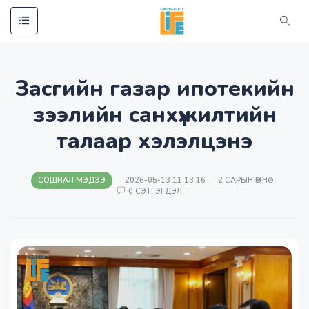
ЭХЛЭЛ
HOT NEWS
Засгийн газар ипотекийн
СОШИАЛ МЭДЭЭ
зээлийн санхүүжилтийн
ЭРҮҮЛ МЭНД
УЛС ТӨР
талаар хэлэлцэнэ
ЭРДЭНЭТ ҮЙЛДВЭР
ЯРИЛЦЛАГА
СОШИАЛ МЭДЭЭ
2026-05-13 11:13:16
2 САРЫН ӨМНӨ
ВИДЕО МЭДЭЭЛЭЛ
0 СЭТГЭГДЭЛ