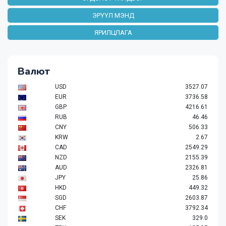
ЭРҮҮЛ МЭНД
ЯРИЛЦЛАГА
Валют
USD
3527.07
EUR
3736.58
GBP
4216.61
RUB
46.46
CNY
506.33
KRW
2.67
CAD
2549.29
NZD
2155.39
AUD
2326.81
JPY
25.86
HKD
449.32
SGD
2603.87
CHF
3792.34
SEK
329.0