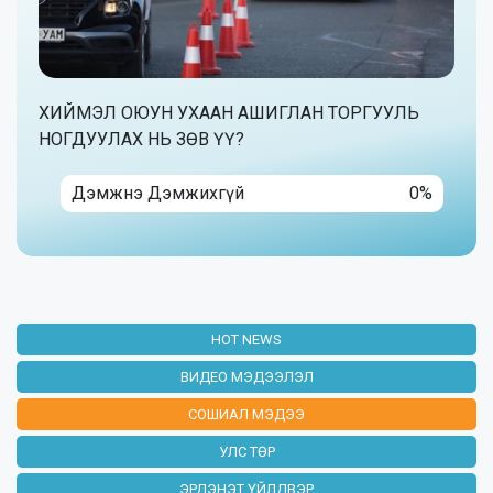
ХИЙМЭЛ ОЮУН УХААН АШИГЛАН ТОРГУУЛЬ
НОГДУУЛАХ НЬ ЗӨВ ҮҮ?
Дэмжнэ Дэмжихгүй
0%
HOT NEWS
ВИДЕО МЭДЭЭЛЭЛ
СОШИАЛ МЭДЭЭ
УЛС ТӨР
ЭРДЭНЭТ ҮЙЛДВЭР