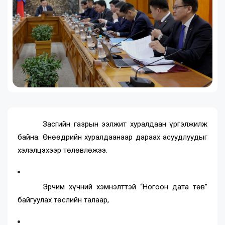
Засгийн газрын ээлжит хуралдаан үргэлжилж
байна. Өнөөдрийн хуралдаанаар дараах асуудлуудыг
хэлэлцэхээр төлөвлөжээ.
Эрчим хүчний хэмнэлттэй “Ногоон дата төв”
байгуулах төслийн талаар,