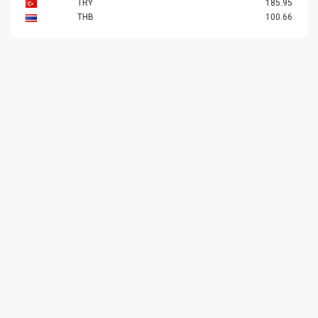
TRY
185.95
THB
100.66
Эхлэл
Hot news
Сошиал мэдээ
Эрүүл мэнд
Улс төр
Эрдэнэт үйлдвэр
Ярилцлага
Видео мэдээлэл
Холбоо барих