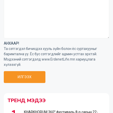
АНХААР!
Та сэтгэгдэл бичихдээ хууль зүйн болон ёс суртахууныг
баримтална уу. Ёс бус сэтгэгдлийг админ устгах эрхтэй.
Мэдээний сэтгэгдэлд www.ErdenetLife.mn хариуцлага
хүлээхгүй.
ИЛГЭЭХ
ТРЕНД МЭДЭЭ
KHARKHORUM 360° фестиваль 8-р сарын 22-