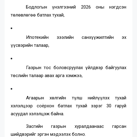
Бодлогын үнэлгээний 2026 оны нэгдсэн
төлөвлөгөө батлах тухай,
Ипотекийн зээлийн санхүүжилтийн эх
үүсвэрийн талаар,
Газрын тос боловсруулах үйлдвэр байгуулах
төслийн талаар авах арга хэмжээ,
Агаарын хөлгийн түлш нийлүүлэх тухай
хэлэлцээр соёрхон батлах тухай зэрэг 30 гаруй
асуудал хэлэлцэж байна.
Засгийн газрын хуралдаанаас гарсан
шийдвэрийг эргэн мэдээлэх болно.