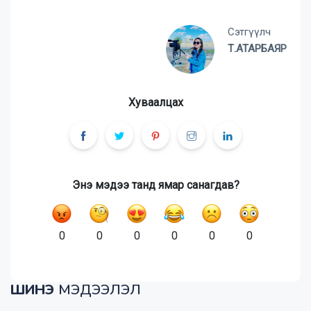
Сэтгүүлч
Т.АТАРБАЯР
Хуваалцах
Энэ мэдээ танд ямар санагдав?
0
0
0
0
0
0
ШИНЭ
МЭДЭЭЛЭЛ