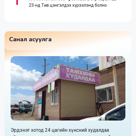
1
23-нд Төв цэнгэлдэх хүрээлэнд болно
Санал асуулга
Эрдэнэт хотод 24 цагийн хүнсний худалдаа