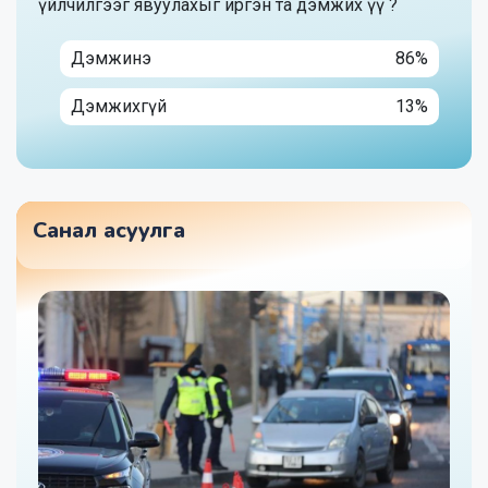
үйлчилгээг явуулахыг иргэн та дэмжих үү ?
Дэмжинэ
86%
Дэмжихгүй
13%
Санал асуулга