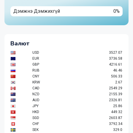
Дэмжнэ Дэмжихгүй
0%
Валют
USD
3527.07
EUR
3736.58
GBP
4216.61
RUB
46.46
CNY
506.33
KRW
2.67
CAD
2549.29
NZD
2155.39
AUD
2326.81
JPY
25.86
HKD
449.32
SGD
2603.87
CHF
3792.34
SEK
329.0