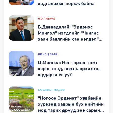
хадгалахыг зорьж байна
HOT NEWS
Б.Даваадалай: "Эрдэнэс
Монгол" нэгдлийг "Чингис
хаан баялгийн сан нэгдэл"
болгон өөрчиллөө
ЯРИЛЦЛАГА
Ц.Монгол: Нэг гэрээг гэмт
хэрэг гээд, нөгөөг нь орхих нь
шударга ёс уу?
СОШИАЛ МЭДЭЭ
"Ногоон Эрдэнэт" хөтөлбөрийн
хүрээнд хаврын бүх нийтийн
мод тарих өдрүүд энэ сарын