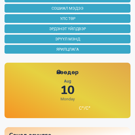
Орон нутаг руу шилжих иргэд, ААН-үүдэд
СОШИАЛ МЭДЭЭ
олгох зээлийг энэ сард багтаан
0:45
эхлүүлэхээр арилжааны банкуудтай
УЛС ТӨР
ажиллаж байна
ЭРДЭНЭТ ҮЙЛДВЭР
ГХУСАЗСЗ-өөс Ерөнхий боловсролын
0:30
ЭРҮҮЛ МЭНД
сургуулийн захирлуудтай уулзаж, мэдээлэл
өглөө
ЯРИЛЦЛАГА
Орхон аймаг: Бүх цэцэрлэгүүдийг хоёр
Playing
ээлжээр ажиллуулна
Өнөөдөр
Гуравдугаар сард шинийн 10-н хоёронтоо
0:30
тохиож байна
Aug
10
ЕБС-ийн сурах бичгийн алдааг засч,
0:37
шинэчилнэ
Monday
C°/C°