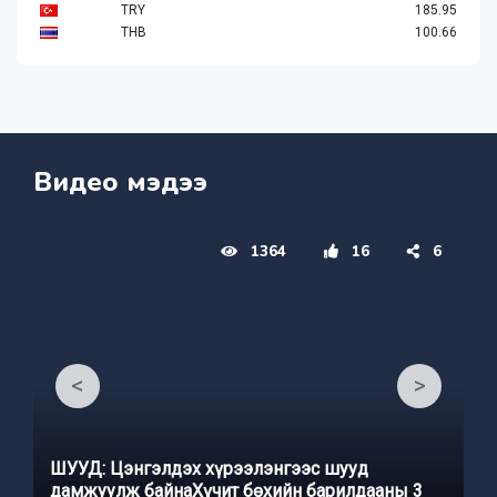
TRY
185.95
THB
100.66
Видео мэдээ
1364
16
6
<
>
ШУУД: Цэнгэлдэх хүрээлэнгээс шууд
дамжуулж байнаХүчит бөхийн барилдааны 3