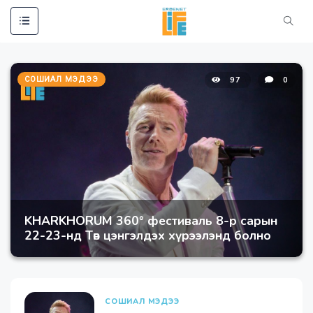
ЭХЛЭЛ
HOT NEWS
СОШИАЛ МЭДЭЭ
97
0
СОШИАЛ МЭДЭЭ
ЭРҮҮЛ МЭНД
УЛС ТӨР
ЭРДЭНЭТ ҮЙЛДВЭР
ЯРИЛЦЛАГА
ВИДЕО МЭДЭЭЛЭЛ
KHARKHORUM 360° фестиваль 8-р сарын
22-23-нд Төв цэнгэлдэх хүрээлэнд болно
СОШИАЛ МЭДЭЭ