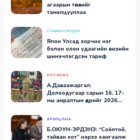
агаарын төлөвийг
танилцууллаа
СОШИАЛ МЭДЭЭ
Япон Улсад зорчих нэг
болон олон удаагийн визийн
шинэчлэгдсэн тариф
HOT NEWS
А.Даваажаргал:
Долоодугаар сарын 16, 17-
ны амралтын өдрийг 2026
ондоо багтаан нөхөж
ажиллана
ЯРИЛЦЛАГА
Б.ОЮУН-ЭРДЭНЭ: “Соёлтой,
тайван хот” нэрээ хамгаалж