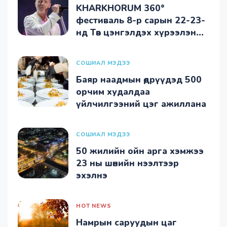
KHARKHORUM 360°
фестиваль 8-р сарын 22-23-
нд Төв цэнгэлдэх хүрээлэнд
болно
СОШИАЛ МЭДЭЭ
Баяр наадмын өдрүүдэд 500
орчим худалдаа
үйлчилгээний цэг ажиллана
СОШИАЛ МЭДЭЭ
50 жилийн ойн арга хэмжээ
23 ны шөнийн нээлтээр
эхэлнэ
HOT NEWS
Намрын саруудын цаг