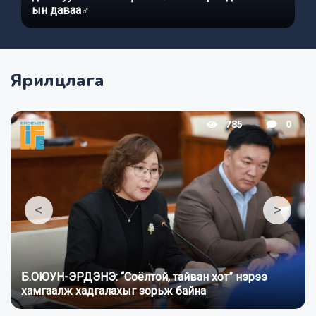
ын даваа‍♂️
т
Ярилцлага
785
0
<
>
Б.ОЮУН-ЭРДЭНЭ: “Соёлтой, тайван хот” нэрээ
хамгаалж хадгалахыг зорьж байна