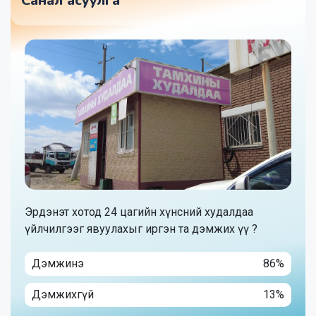
Санал асуулга
Эрдэнэт хотод 24 цагийн хүнсний худалдаа
үйлчилгээг явуулахыг иргэн та дэмжих үү ?
Дэмжинэ
86%
Дэмжихгүй
13%